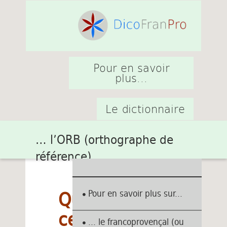
Pour en savoir
plus...
Le dictionnaire
… l’ORB (orthographe de
référence)
Qu’est-
Pour en savoir plus sur...
ce
... le francoprovençal (ou