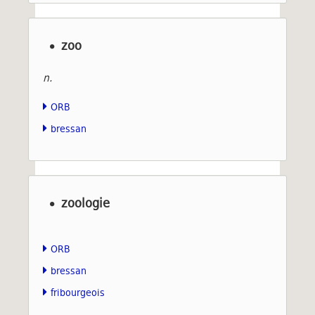
zoo
n.
ORB
bressan
zoologie
ORB
bressan
fribourgeois