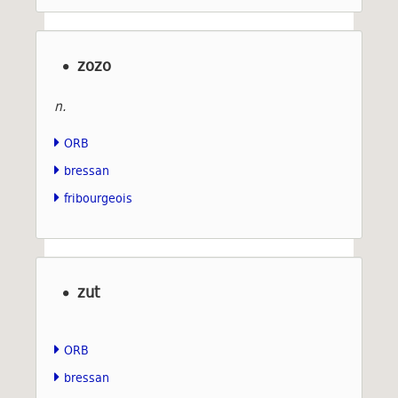
zozo
n.
ORB
bressan
fribourgeois
zut
ORB
bressan