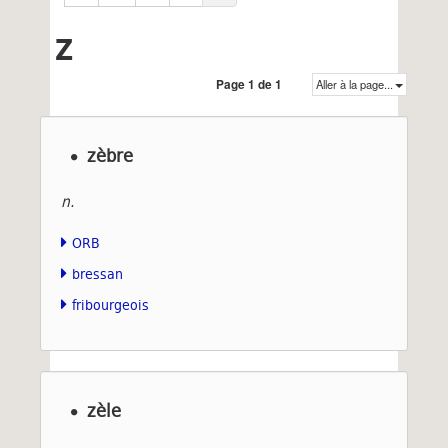
Z
Page 1 de 1
Aller à la page...
zèbre
n.
ORB
bressan
fribourgeois
zèle