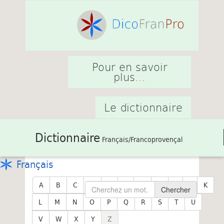
Pour en savoir
plus...
Le dictionnaire
Dictionnaire
Français/Francoprovençal
Français
A
B
C
D
E
F
G
H
I
J
K
Chercher
L
M
N
O
P
Q
R
S
T
U
V
W
X
Y
Z