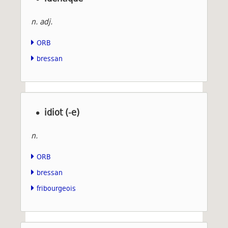
n. adj.
ORB
bressan
idiot (-e)
n.
ORB
bressan
fribourgeois