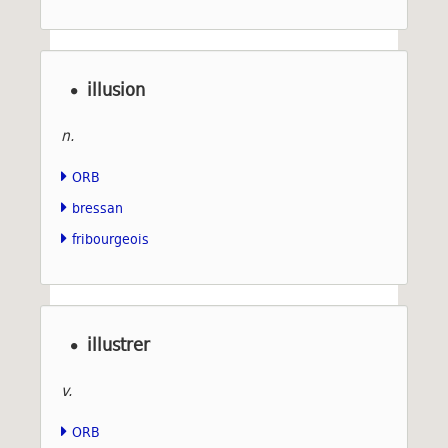
illusion
n.
ORB
bressan
fribourgeois
illustrer
v.
ORB