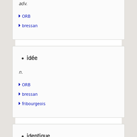
adv.
ORB
bressan
idée
n.
ORB
bressan
fribourgeois
identique