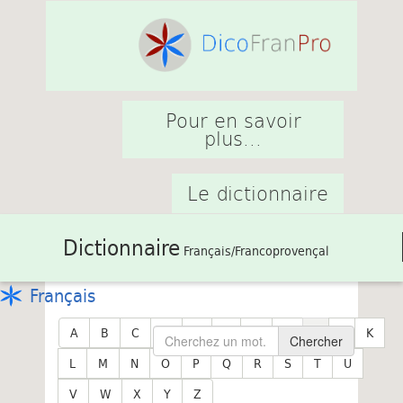
Pour en savoir
plus...
Le dictionnaire
Dictionnaire
Français/Francoprovençal
Français
A
B
C
D
E
F
G
H
I
J
K
Chercher
L
M
N
O
P
Q
R
S
T
U
V
W
X
Y
Z