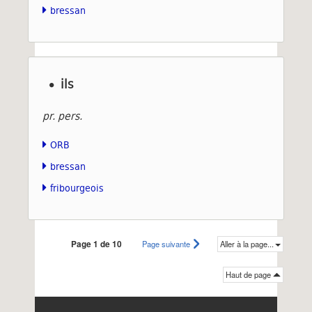
bressan
ils
pr. pers.
ORB
bressan
fribourgeois
Page 1 de 10
Page suivante
Aller à la page...
Haut de page