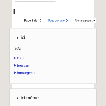
I
Page 1 de 10
Page suivante
Aller à la page...
ici
adv.
ORB
bressan
fribourgeois
ici même