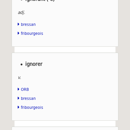
adj.
bressan
fribourgeois
ignorer
v.
ORB
bressan
fribourgeois