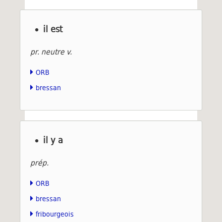
il est
pr. neutre v.
ORB
bressan
il y a
prép.
ORB
bressan
fribourgeois