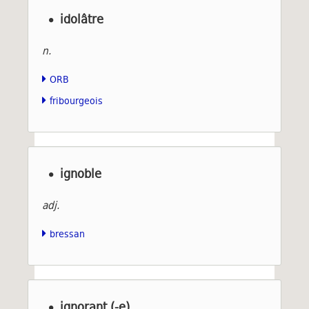
idolâtre
n.
ORB
fribourgeois
ignoble
adj.
bressan
ignorant (-e)