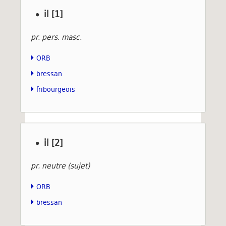
il [1]
pr. pers. masc.
ORB
bressan
fribourgeois
il [2]
pr. neutre (sujet)
ORB
bressan