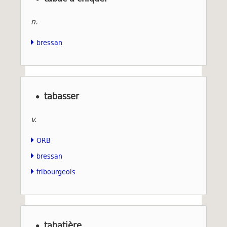
n.
bressan
tabasser
v.
ORB
bressan
fribourgeois
tabatière