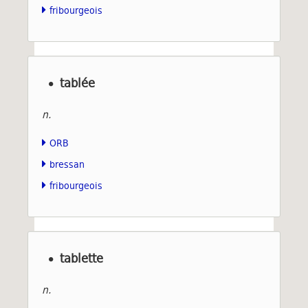
fribourgeois
tablée
n.
ORB
bressan
fribourgeois
tablette
n.