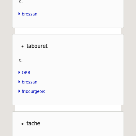
n.
bressan
tabouret
n.
ORB
bressan
fribourgeois
tache