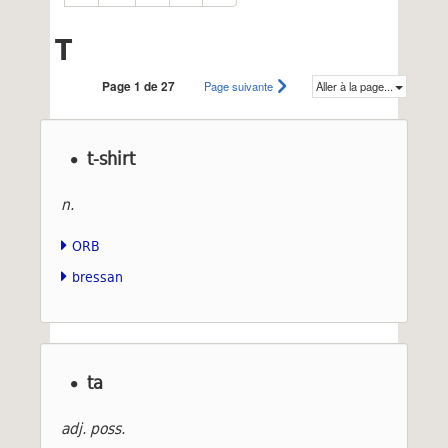
T
Page 1 de 27
Page suivante
Aller à la page...
t-shirt
n.
ORB
bressan
ta
adj. poss.