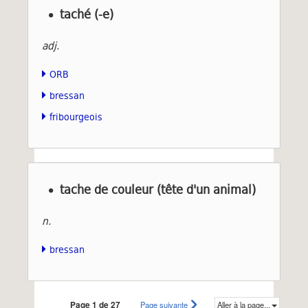
taché (-e)
adj.
ORB
bressan
fribourgeois
tache de couleur (tête d'un animal)
n.
bressan
Page 1 de 27
Page suivante
Aller à la page...