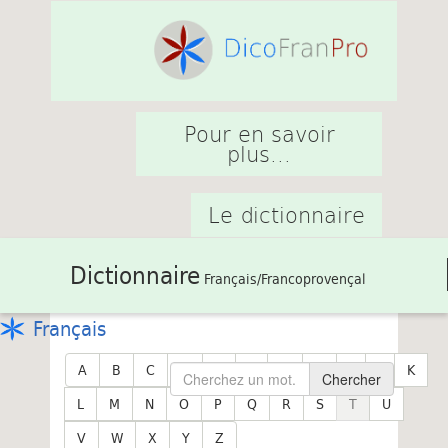
Pour en savoir
plus...
Le dictionnaire
Dictionnaire
Français/Francoprovençal
Français
A
B
C
D
E
F
G
H
I
J
K
Chercher
L
M
N
O
P
Q
R
S
T
U
V
W
X
Y
Z