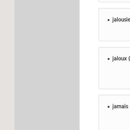
jalousi
jaloux 
jamais