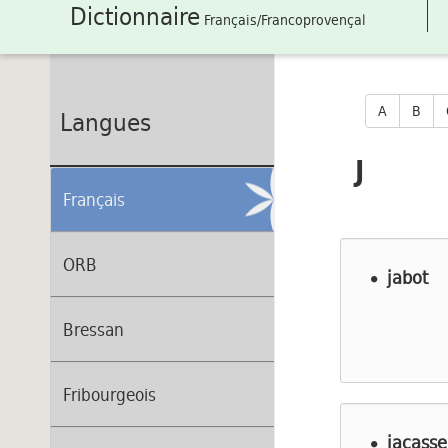
Dictionnaire
Français/Francoprovençal
A
B
Langues
J
Français
ORB
jabot
Bressan
Fribourgeois
jacasse