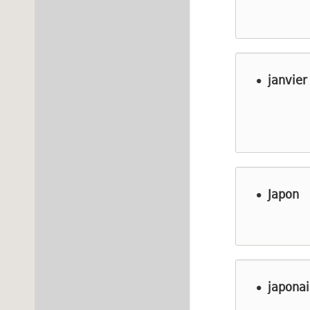
janvier
Japon
japonai