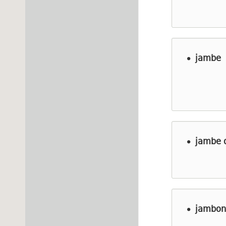
jambe
jambe d
jambon