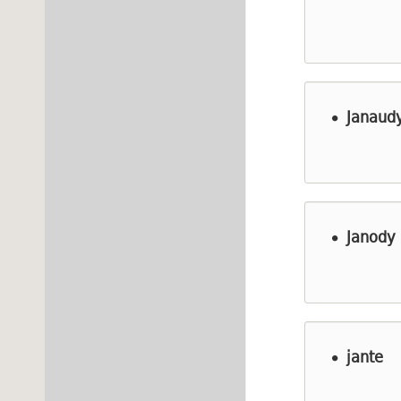
Janaud
Janody
jante