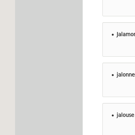
Jalamon
jalonne
jalouse