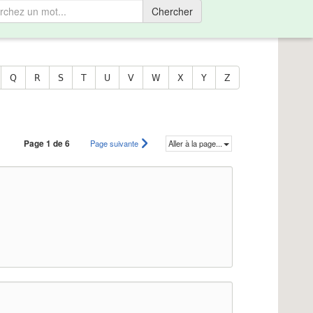
Chercher
Q
R
S
T
U
V
W
X
Y
Z
Page 1 de 6
Page suivante
Aller à la page...