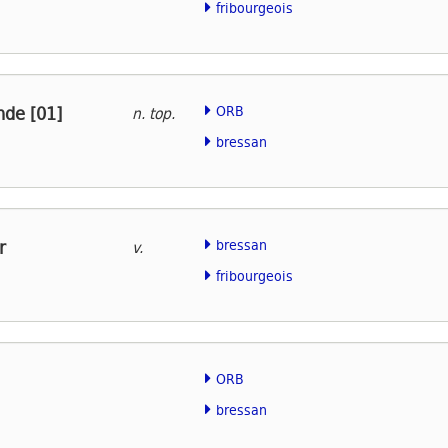
fribourgeois
de [01]
ORB
n. top.
bressan
r
bressan
v.
fribourgeois
ORB
bressan