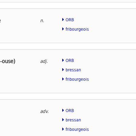
e
ORB
n.
fribourgeois
(-ouse)
ORB
adj.
bressan
fribourgeois
ORB
adv.
bressan
fribourgeois