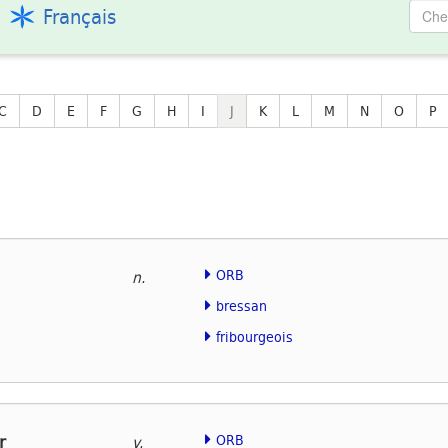
Français
C
D
E
F
G
H
I
J
K
L
M
N
O
P
ORB
n.
bressan
fribourgeois
r
ORB
v.