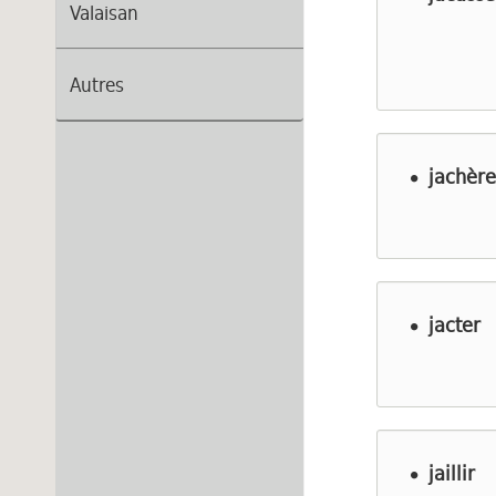
Valaisan
Autres
jachère
jacter
jaillir