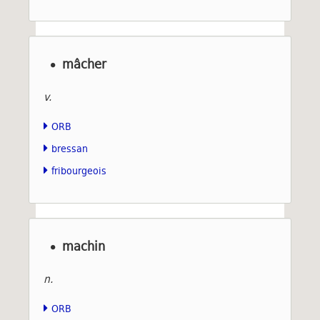
mâcher
v.
ORB
bressan
fribourgeois
machin
n.
ORB