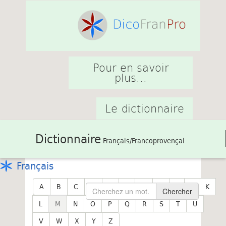
Pour en savoir
plus...
Le dictionnaire
Dictionnaire
Français/Francoprovençal
Français
A
B
C
D
E
F
G
H
I
J
K
Chercher
L
M
N
O
P
Q
R
S
T
U
V
W
X
Y
Z