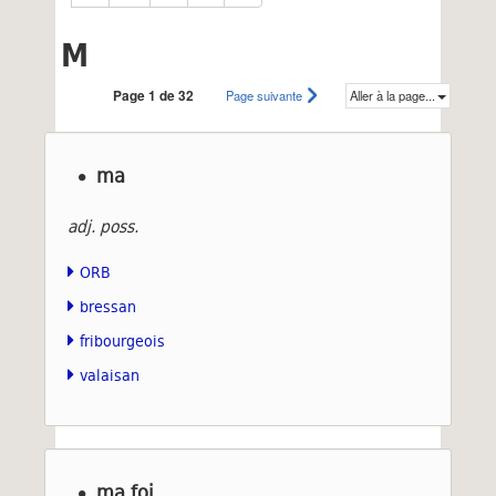
M
Page 1 de 32
Page suivante
Aller à la page...
ma
adj. poss.
ORB
bressan
fribourgeois
valaisan
ma foi