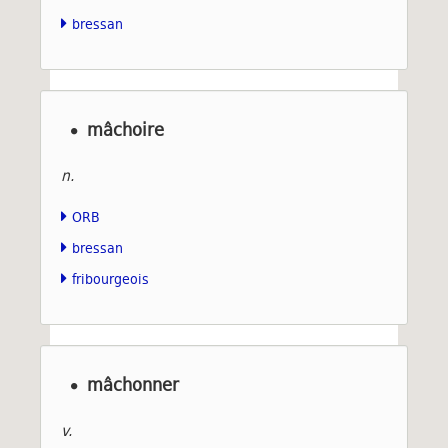
bressan
mâchoire
n.
ORB
bressan
fribourgeois
mâchonner
v.