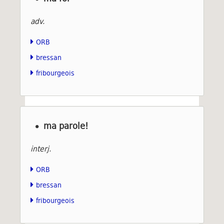
adv.
ORB
bressan
fribourgeois
ma parole!
interj.
ORB
bressan
fribourgeois