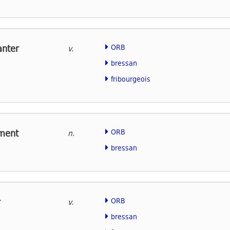
anter
ORB
v.
bressan
fribourgeois
ment
ORB
n.
bressan
r
ORB
v.
bressan