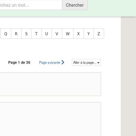
Chercher
Q
R
S
T
U
V
W
X
Y
Z
Page 1 de 36
Page suivante
Aller à la page...