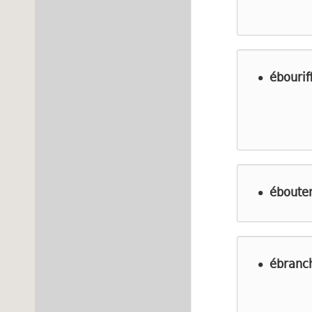
ébourif
éboute
ébranc