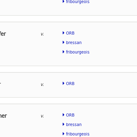
fribourgeois
fer
ORB
v.
bressan
fribourgeois
r
ORB
v.
her
ORB
v.
bressan
fribourgeois