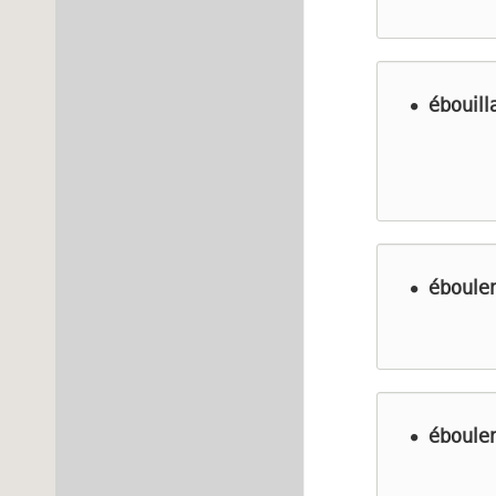
ébouill
éboule
éboule