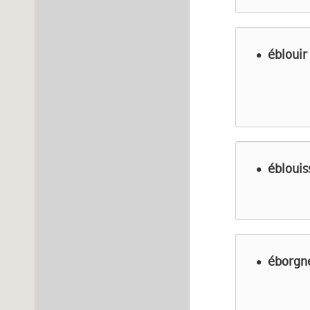
éblouir
ébloui
éborgn