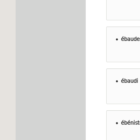
ébaude
ébaudi
ébénist