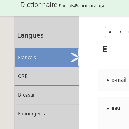
Dictionnaire
Français/Francoprovençal
A
B
Langues
E
Français
ORB
e-mail
Bressan
eau
Fribourgeois