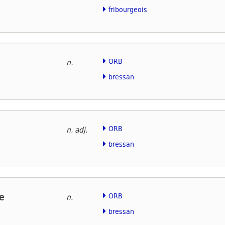
fribourgeois
ORB
n.
bressan
ORB
n. adj.
bressan
e
ORB
n.
bressan