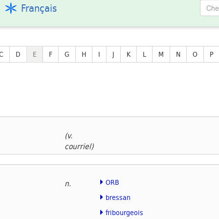
Français
C
D
E
F
G
H
I
J
K
L
M
N
O
P
(v.
courriel)
ORB
n.
bressan
fribourgeois