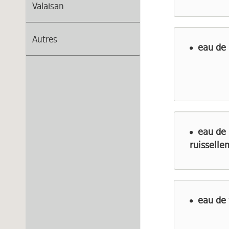
Valaisan
Autres
eau de 
eau de
ruisselle
eau de 