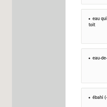
eau qui
toit
eau-de-
ébahi (