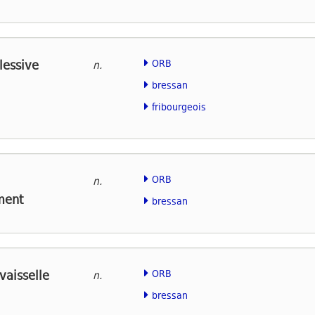
lessive
ORB
n.
bressan
fribourgeois
ORB
n.
ment
bressan
vaisselle
ORB
n.
bressan