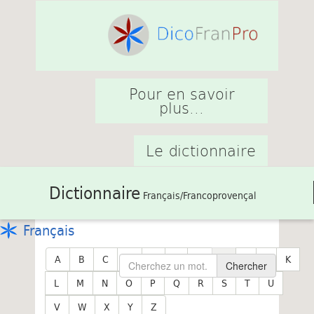
Pour en savoir
plus...
Le dictionnaire
Dictionnaire
Français/Francoprovençal
Français
A
B
C
D
E
F
G
H
I
J
K
Chercher
L
M
N
O
P
Q
R
S
T
U
V
W
X
Y
Z