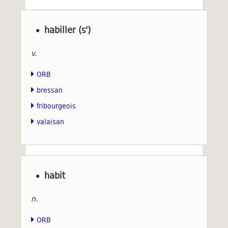
habiller (s')
v.
ORB
bressan
fribourgeois
valaisan
habit
n.
ORB