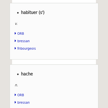
habituer (s')
v.
ORB
bressan
fribourgeois
hache
n.
ORB
bressan