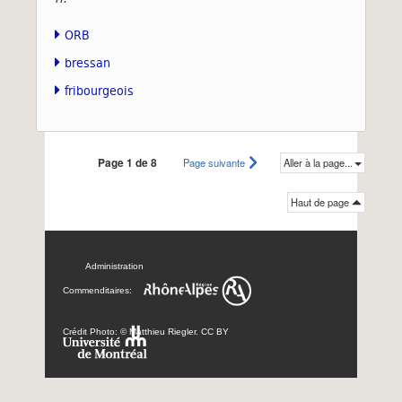
ORB
bressan
fribourgeois
Page 1 de 8
Page suivante
Aller à la page...
Haut de page
Administration
Commenditaires:
Crédit Photo: © Matthieu Riegler. CC BY