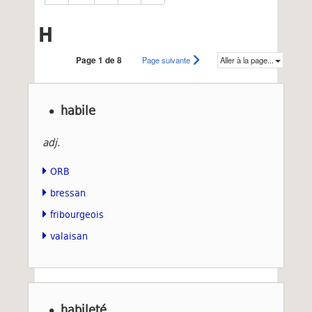
H
Page 1 de 8
Page suivante
Aller à la page...
habile
adj.
ORB
bressan
fribourgeois
valaisan
habileté