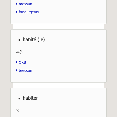
bressan
fribourgeois
habité (-e)
adj.
ORB
bressan
habiter
v.