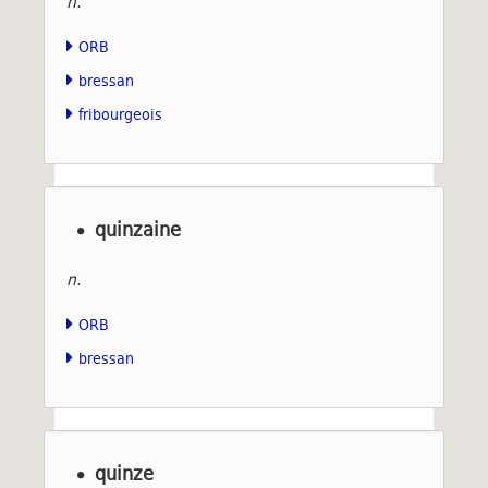
n.
ORB
bressan
fribourgeois
quinzaine
n.
ORB
bressan
quinze