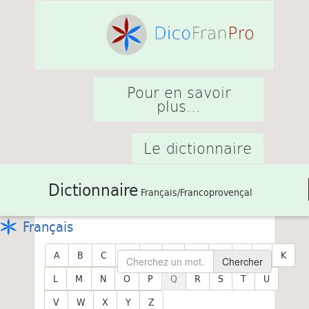
Pour en savoir
plus...
Le dictionnaire
Dictionnaire
Français/Francoprovençal
Français
A
B
C
D
E
F
G
H
I
J
K
Chercher
L
M
N
O
P
Q
R
S
T
U
V
W
X
Y
Z