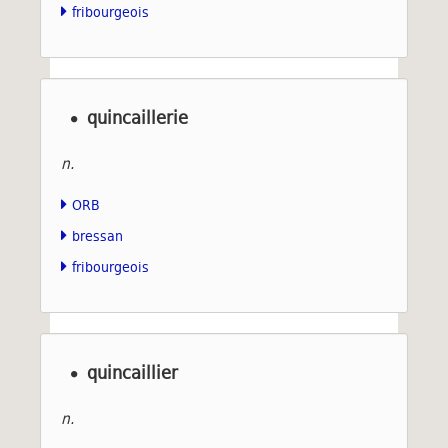
fribourgeois
quincaillerie
n.
ORB
bressan
fribourgeois
quincaillier
n.