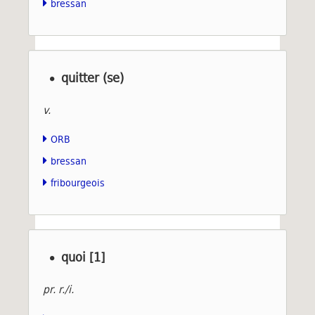
bressan
quitter (se)
v.
ORB
bressan
fribourgeois
quoi [1]
pr. r./i.