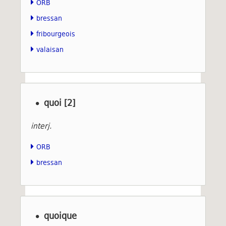
ORB
bressan
fribourgeois
valaisan
quoi [2]
interj.
ORB
bressan
quoique