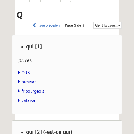
Q
Page précedent
Page 5 de 5
Aller à la page...
qui [1]
pr. rel.
ORB
bressan
fribourgeois
valaisan
qui [2] (-est-ce qui)