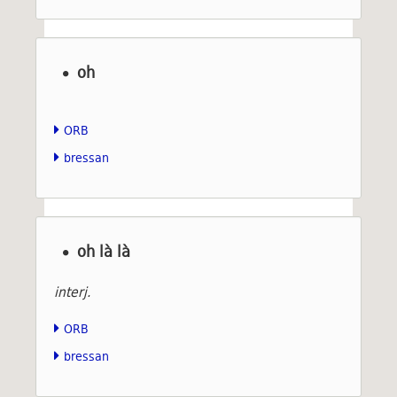
oh
ORB
bressan
oh là là
interj.
ORB
bressan