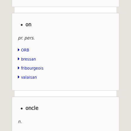
on
pr. pers.
ORB
bressan
fribourgeois
valaisan
oncle
n.