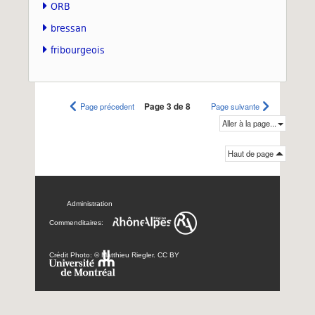
ORB
bressan
fribourgeois
Page précedent
Page 3 de 8
Page suivante
Aller à la page...
Haut de page
Administration
Commenditaires:
Crédit Photo: © Matthieu Riegler. CC BY