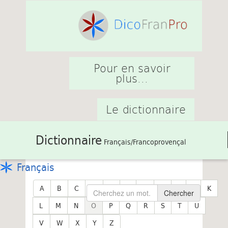
Pour en savoir
plus...
Le dictionnaire
Dictionnaire
Français/Francoprovençal
Français
A
B
C
D
E
F
G
H
I
J
K
Chercher
L
M
N
O
P
Q
R
S
T
U
V
W
X
Y
Z