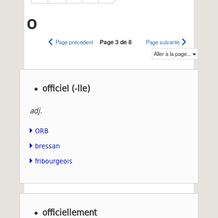
O
Page précedent
Page 3 de 8
Page suivante
Aller à la page...
officiel (-lle)
adj.
ORB
bressan
fribourgeois
officiellement