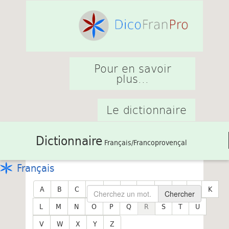
Pour en savoir
plus...
Le dictionnaire
Dictionnaire
Français/Francoprovençal
Français
A
B
C
D
E
F
G
H
I
J
K
Chercher
L
M
N
O
P
Q
R
S
T
U
V
W
X
Y
Z