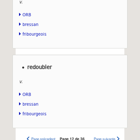
v.
ORB
bressan
fribourgeois
redoubler
v.
ORB
bressan
fribourgeois
Page précedent
Page 12 de 36
Page suivante