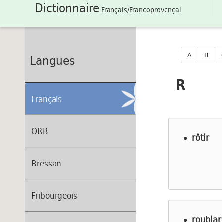
Dictionnaire
Français/Francoprovençal
A
B
Langues
R
Français
ORB
rôtir
Bressan
Fribourgeois
roublard