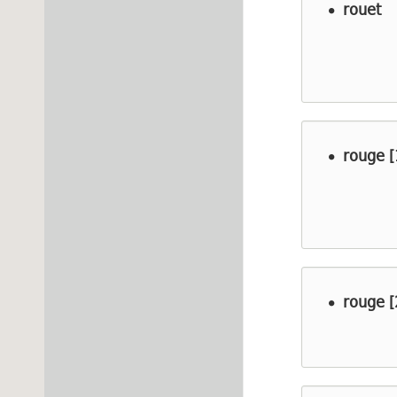
rouet
rouge [
rouge [