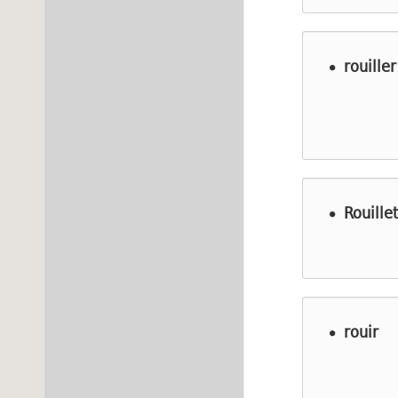
rouiller
Rouillet
rouir