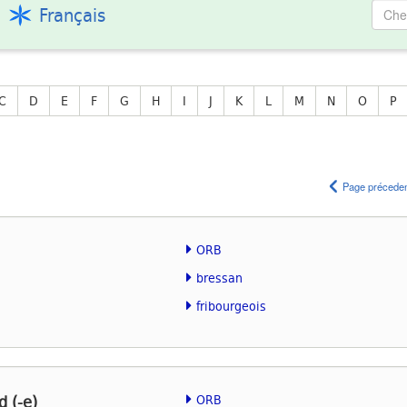
Français
C
D
E
F
G
H
I
J
K
L
M
N
O
P
Page précede
ORB
bressan
fribourgeois
 (-e)
ORB