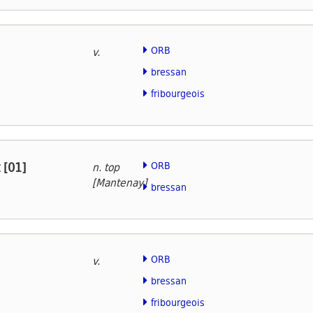
ORB
v.
bressan
fribourgeois
 [01]
ORB
n. top
[Mantenay]
bressan
ORB
v.
bressan
fribourgeois