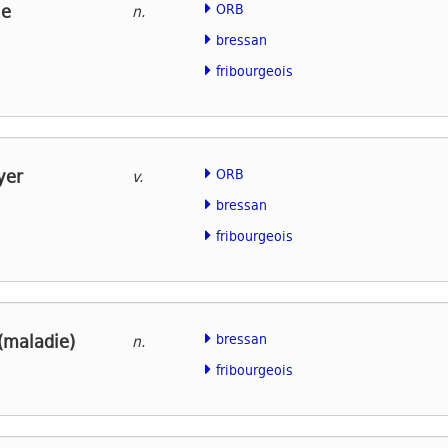
le
ORB
n.
bressan
fribourgeois
yer
ORB
v.
bressan
fribourgeois
(maladie)
bressan
n.
fribourgeois