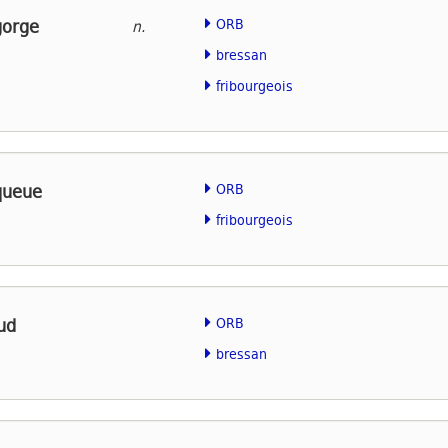
gorge
ORB
n.
bressan
fribourgeois
queue
ORB
fribourgeois
ud
ORB
bressan