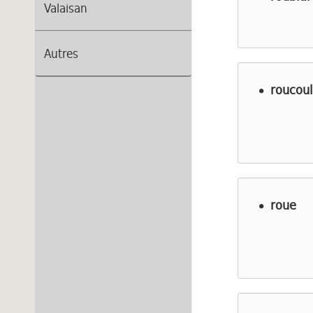
Valaisan
Autres
roucoul
roue