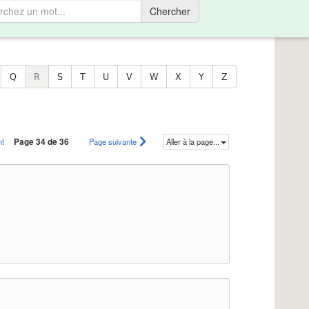
Chercher
Q
R
S
T
U
V
W
X
Y
Z
nt
Page 34 de 36
Page suivante
Aller à la page...