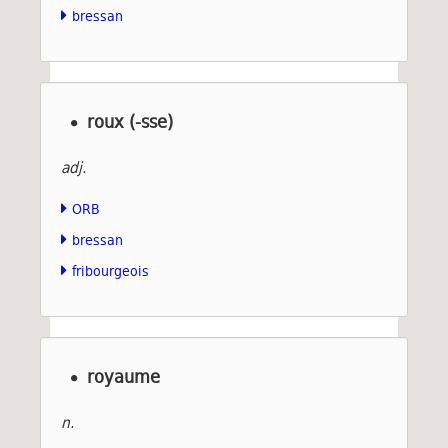
bressan
roux (-sse)
adj.
ORB
bressan
fribourgeois
royaume
n.