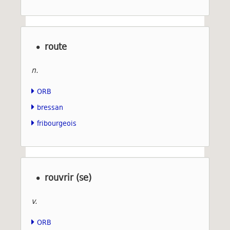
route
n.
ORB
bressan
fribourgeois
rouvrir (se)
v.
ORB