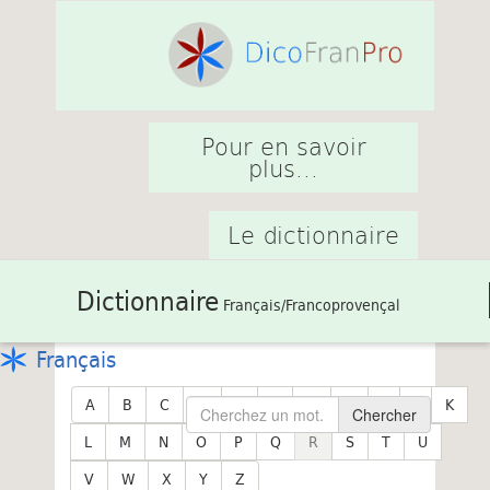
Pour en savoir
plus...
Le dictionnaire
Dictionnaire
Français/Francoprovençal
Français
A
B
C
D
E
F
G
H
I
J
K
Chercher
L
M
N
O
P
Q
R
S
T
U
V
W
X
Y
Z