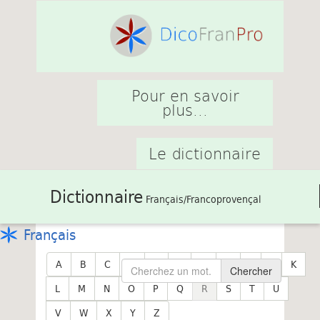
Pour en savoir
plus...
Le dictionnaire
Dictionnaire
Français/Francoprovençal
Français
A
B
C
D
E
F
G
H
I
J
K
Chercher
L
M
N
O
P
Q
R
S
T
U
V
W
X
Y
Z