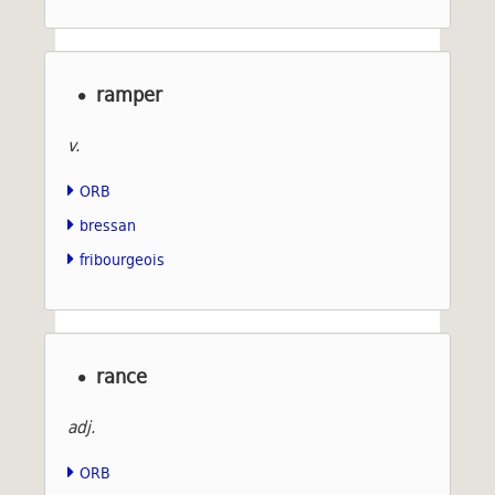
ramper
v.
ORB
bressan
fribourgeois
rance
adj.
ORB