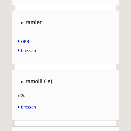
ramier
ORB
bressan
ramolli (-e)
adj.
bressan