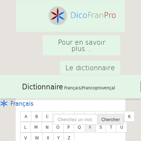
Pour en savoir
plus...
Le dictionnaire
Dictionnaire
Français/Francoprovençal
Français
A
B
C
D
E
F
G
H
I
J
K
Chercher
L
M
N
O
P
Q
R
S
T
U
V
W
X
Y
Z