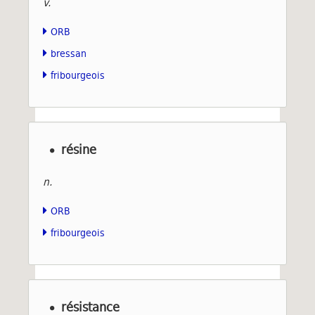
v.
ORB
bressan
fribourgeois
résine
n.
ORB
fribourgeois
résistance