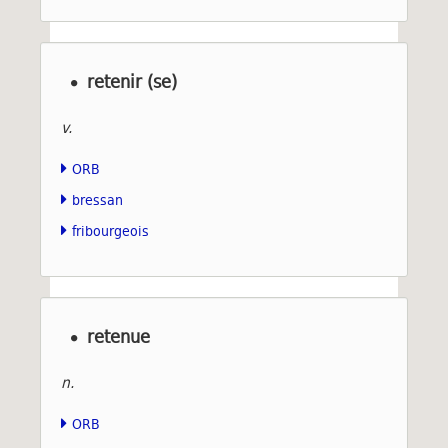
retenir (se)
v.
ORB
bressan
fribourgeois
retenue
n.
ORB