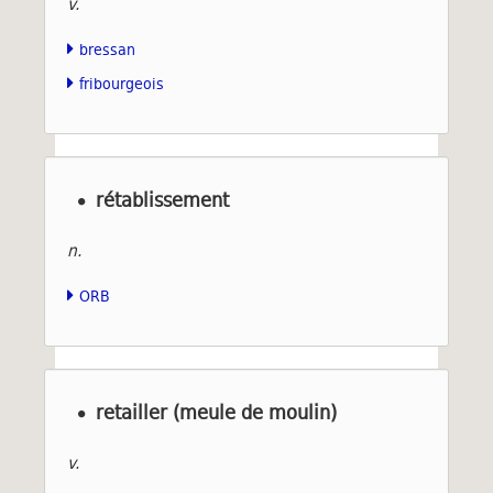
v.
bressan
fribourgeois
rétablissement
n.
ORB
retailler (meule de moulin)
v.