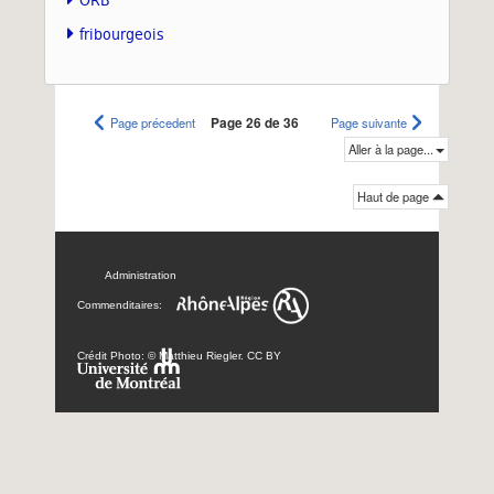
fribourgeois
Page précedent
Page 26 de 36
Page suivante
Aller à la page...
Haut de page
Administration
Commenditaires:
Crédit Photo: © Matthieu Riegler. CC BY