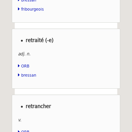
fribourgeois
retraité (-e)
adj. n.
ORB
bressan
retrancher
v.
ORB