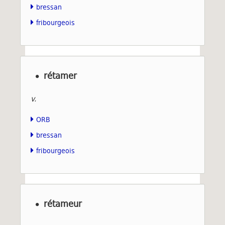
bressan
fribourgeois
rétamer
v.
ORB
bressan
fribourgeois
rétameur