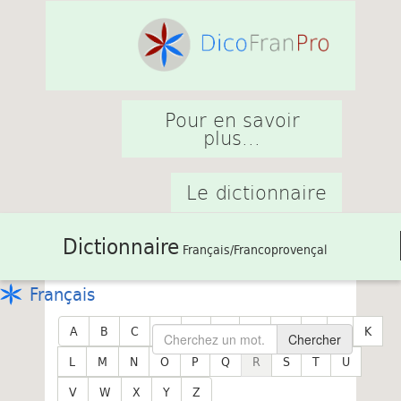
Pour en savoir
plus...
Le dictionnaire
Dictionnaire
Français/Francoprovençal
Français
A
B
C
D
E
F
G
H
I
J
K
Chercher
L
M
N
O
P
Q
R
S
T
U
V
W
X
Y
Z