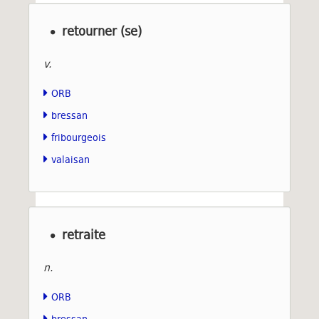
retourner (se)
v.
ORB
bressan
fribourgeois
valaisan
retraite
n.
ORB
bressan