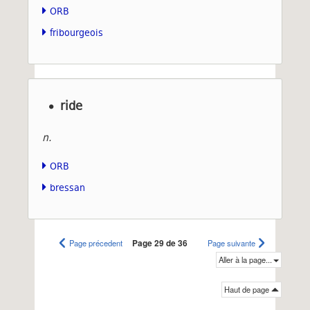
ORB
fribourgeois
ride
n.
ORB
bressan
Page précedent
Page 29 de 36
Page suivante
Aller à la page...
Haut de page