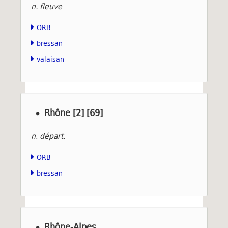
n. fleuve
ORB
bressan
valaisan
Rhône [2] [69]
n. départ.
ORB
bressan
Rhône-Alpes