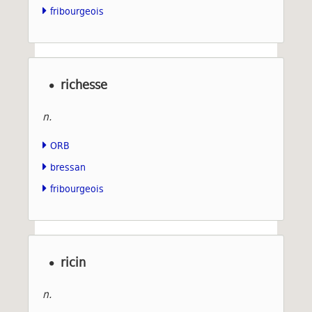
fribourgeois
richesse
n.
ORB
bressan
fribourgeois
ricin
n.