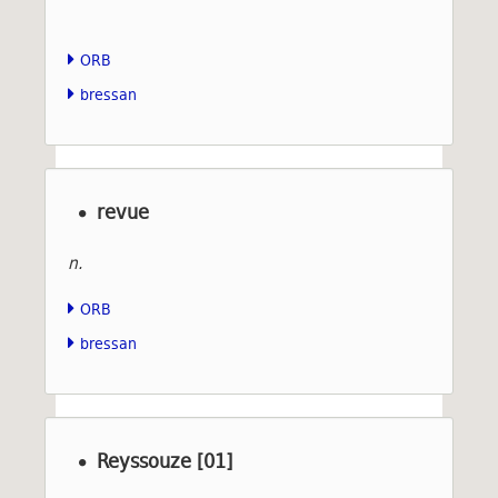
ORB
bressan
revue
n.
ORB
bressan
Reyssouze [01]