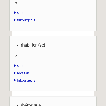
n.
ORB
fribourgeois
rhabiller (se)
v.
ORB
bressan
fribourgeois
rhétorique