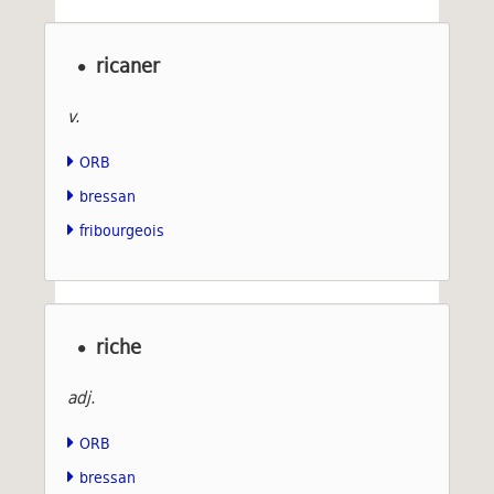
ricaner
v.
ORB
bressan
fribourgeois
riche
adj.
ORB
bressan