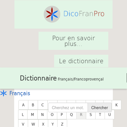
Pour en savoir
plus...
Le dictionnaire
Dictionnaire
Français/Francoprovençal
Français
A
B
C
D
E
F
G
H
I
J
K
Chercher
L
M
N
O
P
Q
R
S
T
U
V
W
X
Y
Z