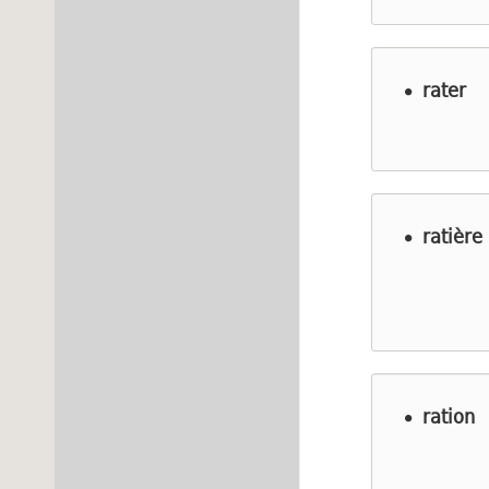
rater
ratière
ration