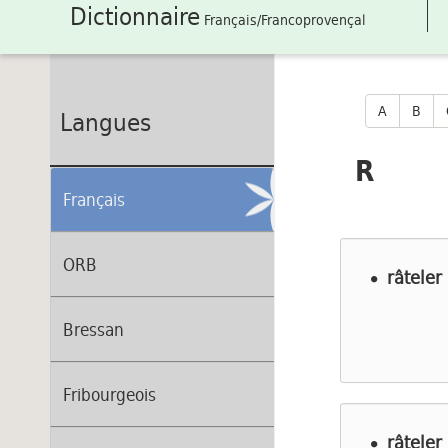
Dictionnaire
Français/Francoprovençal
A
B
Langues
R
Français
ORB
râteler
Bressan
Fribourgeois
râteler 