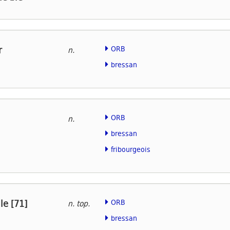
r
ORB
n.
bressan
ORB
n.
bressan
fribourgeois
le [71]
ORB
n. top.
bressan