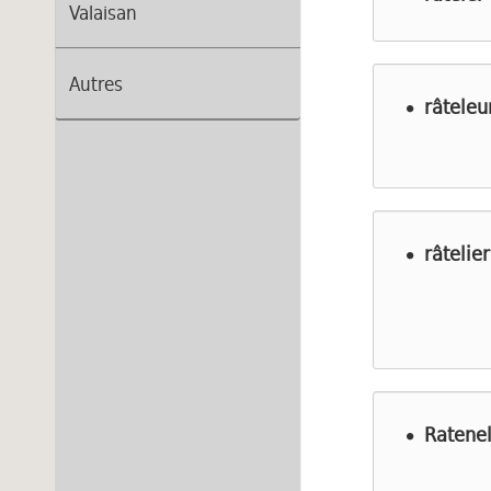
Valaisan
Autres
râteleu
râtelier
Ratenel