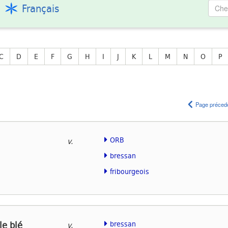
Français
C
D
E
F
G
H
I
J
K
L
M
N
O
P
Page préced
ORB
v.
bressan
fribourgeois
le blé
bressan
v.