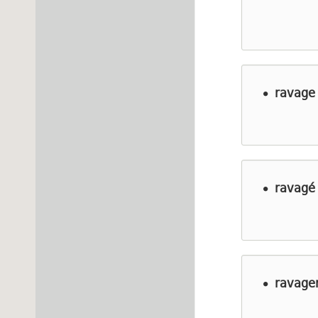
ravage
ravagé 
ravage