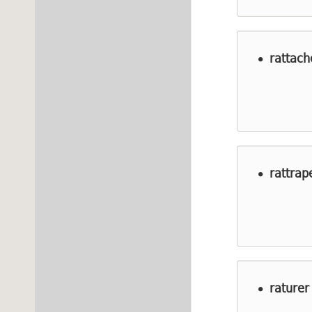
rattach
rattrap
raturer