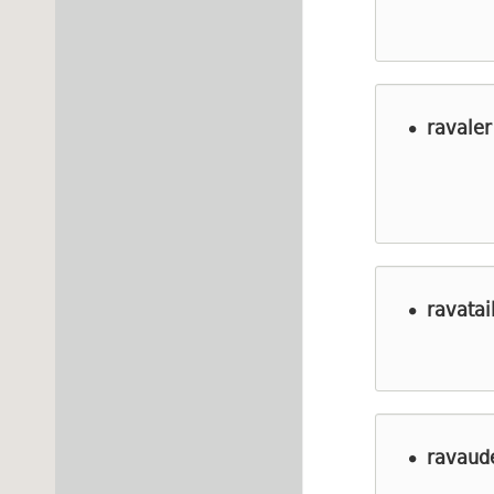
ravaler
ravatail
ravaud