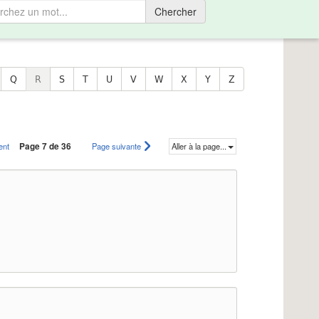
Chercher
Q
R
S
T
U
V
W
X
Y
Z
ent
Page 7 de 36
Page suivante
Aller à la page...