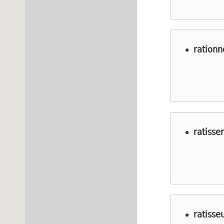
rationn
ratisser
ratisse