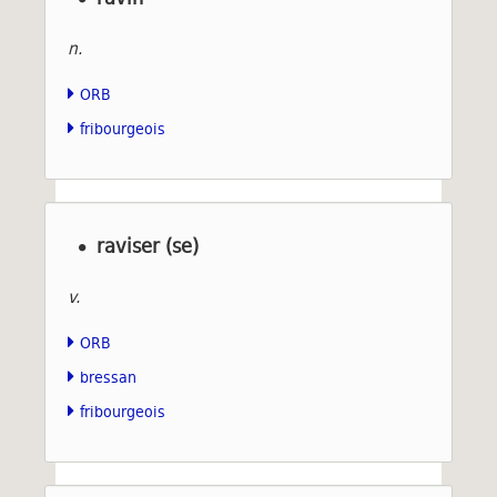
n.
ORB
fribourgeois
raviser (se)
v.
ORB
bressan
fribourgeois