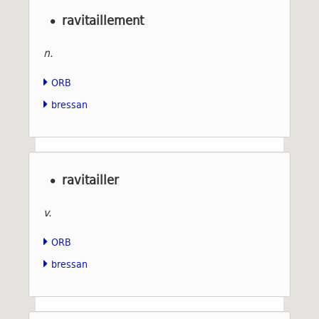
ravitaillement
n.
ORB
bressan
ravitailler
v.
ORB
bressan