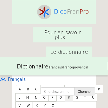
Pour en savoir
plus...
Le dictionnaire
Dictionnaire
Français/Francoprovençal
Français
A
B
C
D
E
F
G
H
I
J
K
Chercher
L
M
N
O
P
Q
R
S
T
U
V
W
X
Y
Z