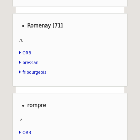
Romenay [71]
n.
ORB
bressan
fribourgeois
rompre
v.
ORB