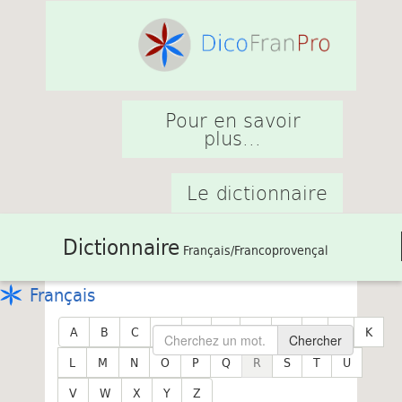
Pour en savoir
plus...
Le dictionnaire
Dictionnaire
Français/Francoprovençal
Français
A
B
C
D
E
F
G
H
I
J
K
Chercher
L
M
N
O
P
Q
R
S
T
U
V
W
X
Y
Z