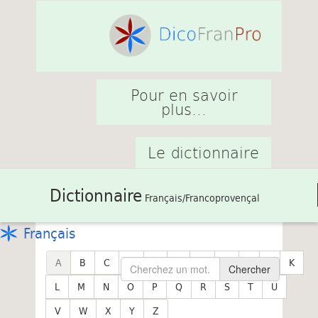
Pour en savoir
plus...
Le dictionnaire
Dictionnaire
Français/Francoprovençal
Français
A
B
C
D
E
F
G
H
I
J
K
Chercher
L
M
N
O
P
Q
R
S
T
U
V
W
X
Y
Z