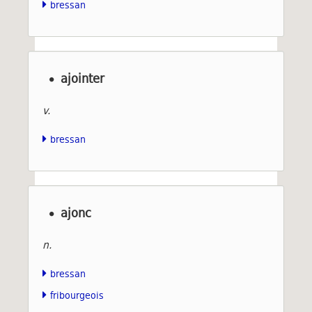
bressan
ajointer
v.
bressan
ajonc
n.
bressan
fribourgeois