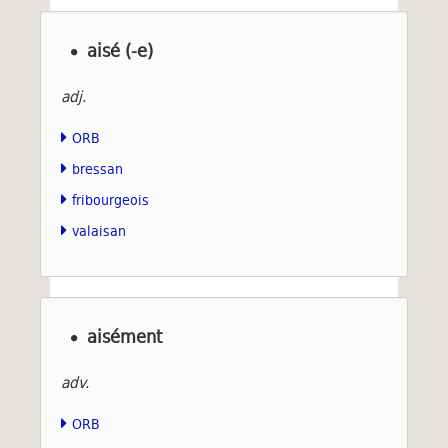
aisé (-e)
adj.
ORB
bressan
fribourgeois
valaisan
aisément
adv.
ORB