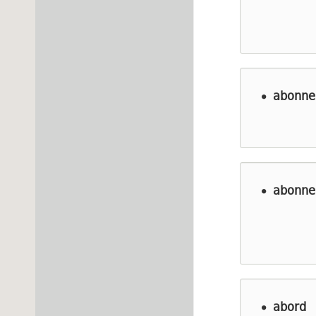
abonne
abonne
abord