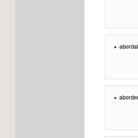
aborda
aborde