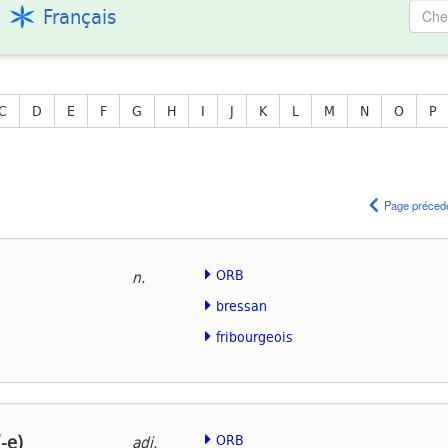
Français
C
D
E
F
G
H
I
J
K
L
M
N
O
P
Page préced
ORB
n.
bressan
fribourgeois
-e)
ORB
adj.