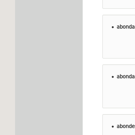
abonda
abondan
abonde