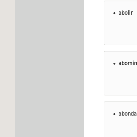
abolir
abomin
abond