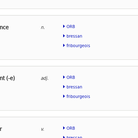
nce
ORB
n.
bressan
fribourgeois
t (-e)
ORB
adj.
bressan
fribourgeois
r
ORB
v.
bressan