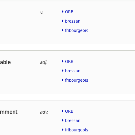
ORB
v.
bressan
fribourgeois
able
ORB
adj.
bressan
fribourgeois
amment
ORB
adv.
bressan
fribourgeois