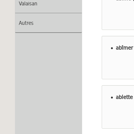
Valaisan
Autres
abîmer
ablette