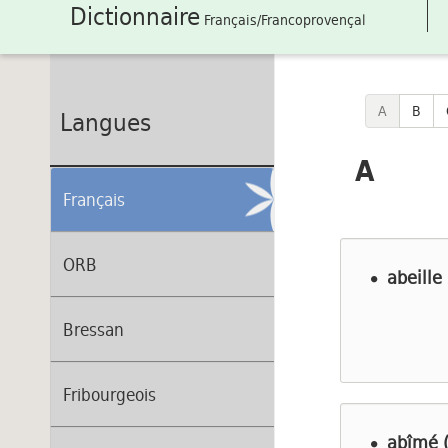
Dictionnaire
Français/Francoprovençal
A
B
Langues
A
Français
ORB
abeille
Bressan
Fribourgeois
abîmé (