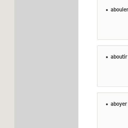
aboule
aboutir
aboyer