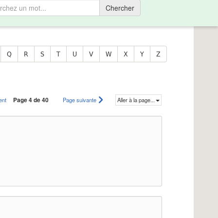
Chercher
Q
R
S
T
U
V
W
X
Y
Z
ent
Page 4 de 40
Page suivante
Aller à la page...