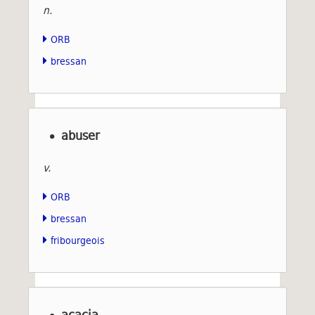
n.
ORB
bressan
abuser
v.
ORB
bressan
fribourgeois
acacia