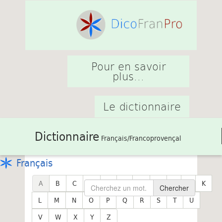
Pour en savoir
plus...
Le dictionnaire
Dictionnaire
Français/Francoprovençal
Français
A
B
C
D
E
F
G
H
I
J
K
Chercher
L
M
N
O
P
Q
R
S
T
U
V
W
X
Y
Z