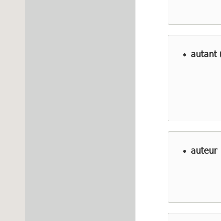
autant 
auteur