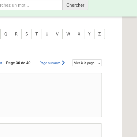
Chercher
Q
R
S
T
U
V
W
X
Y
Z
nt
Page 36 de 40
Page suivante
Aller à la page...