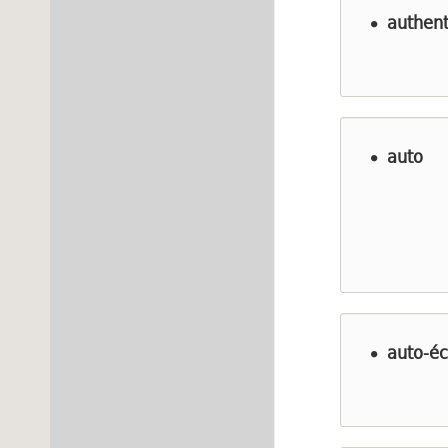
authent
auto
auto-éc