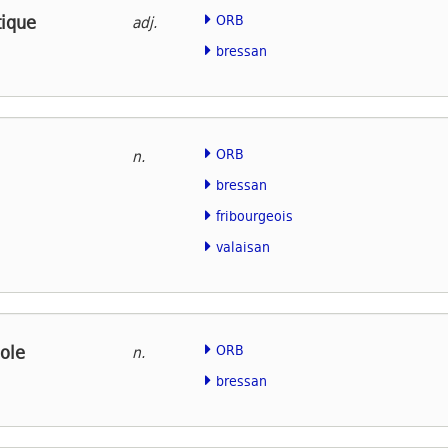
ique
ORB
adj.
bressan
ORB
n.
bressan
fribourgeois
valaisan
ole
ORB
n.
bressan