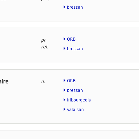
bressan
ORB
pr.
rel.
bressan
aire
ORB
n.
bressan
fribourgeois
valaisan