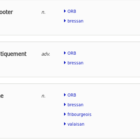
ooter
ORB
n.
bressan
tiquement
ORB
adv.
bressan
e
ORB
n.
bressan
fribourgeois
valaisan