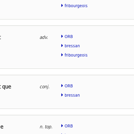
fribourgeois
t
ORB
adv.
bressan
fribourgeois
t que
ORB
conj.
bressan
ie
ORB
n. top.