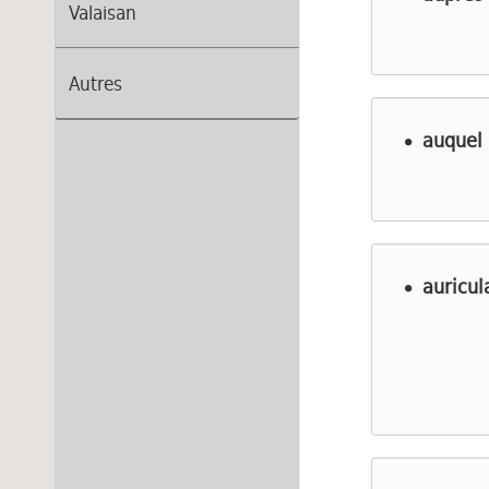
Valaisan
Autres
auquel
auricul