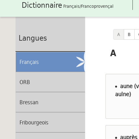
Dictionnaire
Français/Francoprovençal
A
B
Langues
A
Français
ORB
aune (v
aulne)
Bressan
Fribourgeois
auprès