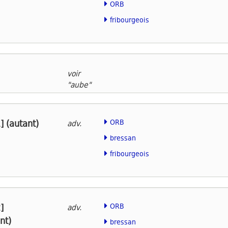
ORB
fribourgeois
voir
"aube"
] (autant)
ORB
adv.
bressan
fribourgeois
]
ORB
adv.
nt)
bressan