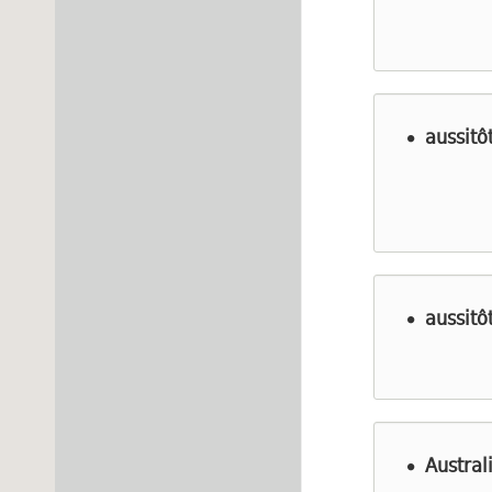
aussitô
aussitô
Austral