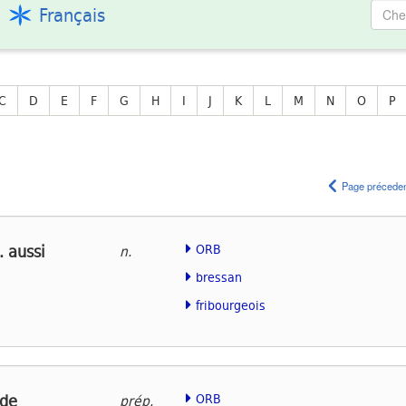
Français
C
D
E
F
G
H
I
J
K
L
M
N
O
P
Page précede
. aussi
ORB
n.
bressan
fribourgeois
 de
ORB
prép.