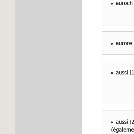
auroch
aurore
aussi [1
aussi [2
(égaleme