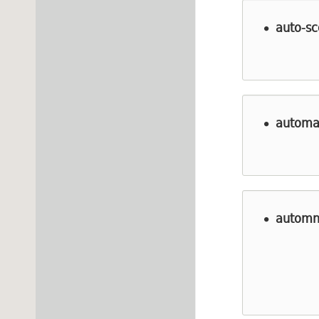
auto-sc
automa
automn