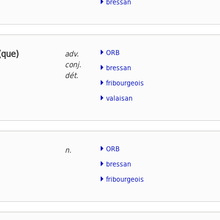
bressan
(que)
ORB
adv.
conj.
bressan
dét.
fribourgeois
valaisan
ORB
n.
bressan
fribourgeois