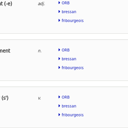
 (-e)
ORB
adj.
bressan
fribourgeois
ment
ORB
n.
bressan
fribourgeois
(s')
ORB
v.
bressan
fribourgeois