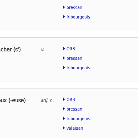
bressan
fribourgeois
her (s')
ORB
v.
bressan
fribourgeois
x (-euse)
ORB
adj. n.
bressan
fribourgeois
valaisan