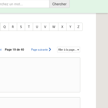
Chercher
Q
R
S
T
U
V
W
X
Y
Z
nt
Page 19 de 40
Page suivante
Aller à la page...