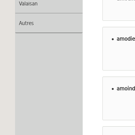
Valaisan
Autres
amodie
amoind