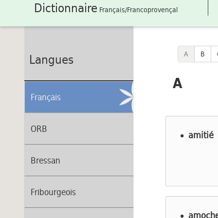
Dictionnaire
Français/Francoprovençal
A
B
Langues
A
Français
ORB
amitié
Bressan
Fribourgeois
amoche