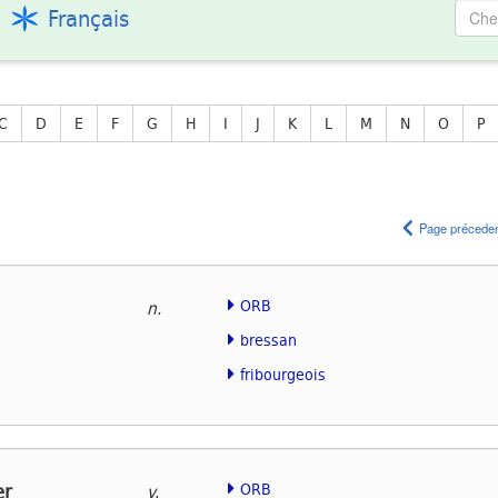
Français
C
D
E
F
G
H
I
J
K
L
M
N
O
P
Page précede
ORB
n.
bressan
fribourgeois
r
ORB
v.