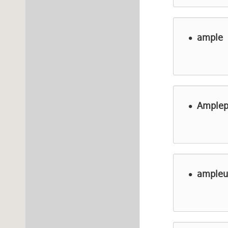
ample
Amplepu
ampleu