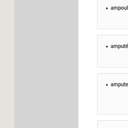
ampoul
amputé 
ampute