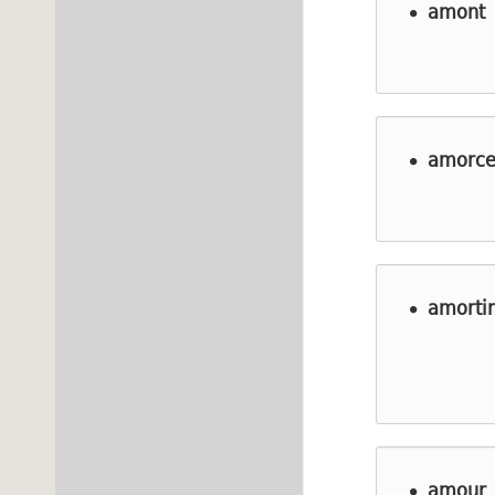
amont
amorce
amortir
amour