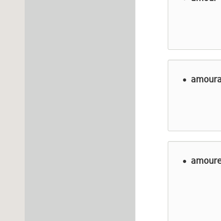
amourac
amoureu