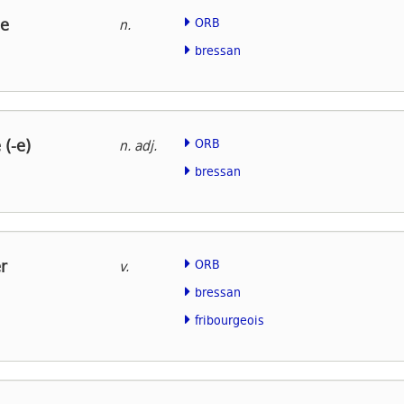
e
ORB
n.
bressan
(-e)
ORB
n. adj.
bressan
r
ORB
v.
bressan
fribourgeois