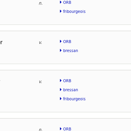
ORB
n.
fribourgeois
r
ORB
v.
bressan
ORB
v.
bressan
fribourgeois
ORB
n.