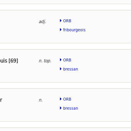
ORB
adj.
fribourgeois
is [69]
ORB
n. top.
bressan
r
ORB
n.
bressan