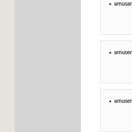
amusant
amuse
amuser 