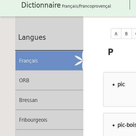
Dictionnaire
Français/Francoprovençal
A
B
Langues
P
Français
ORB
pic
Bressan
Fribourgeois
pic-boi