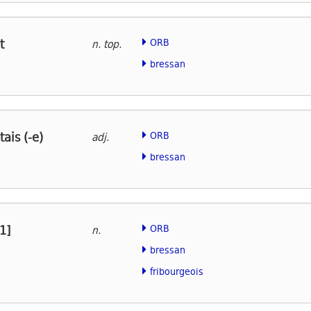
t
ORB
n. top.
bressan
ais (-e)
ORB
adj.
bressan
1]
ORB
n.
bressan
fribourgeois