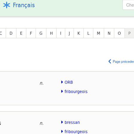
Français
C
D
E
F
G
H
I
J
K
L
M
N
O
P
Page précede
ORB
n.
fribourgeois
s
bressan
n.
fribourgeois