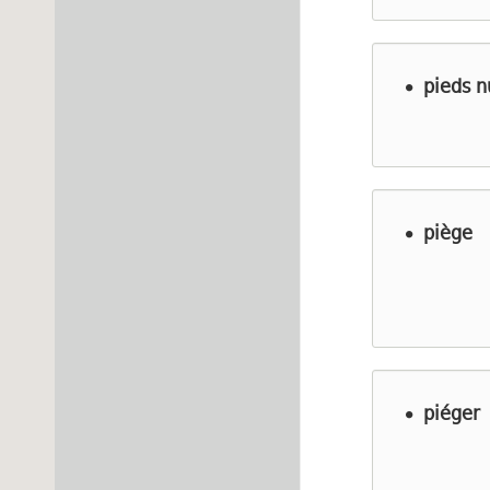
pieds n
piège
piéger