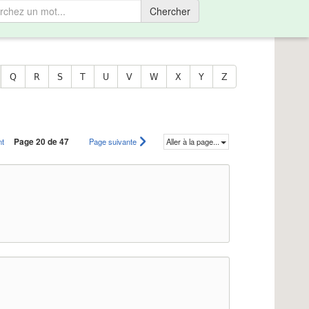
Chercher
Q
R
S
T
U
V
W
X
Y
Z
nt
Page 20 de 47
Page suivante
Aller à la page...