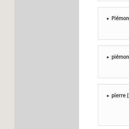
Piémon
piémont
pierre [