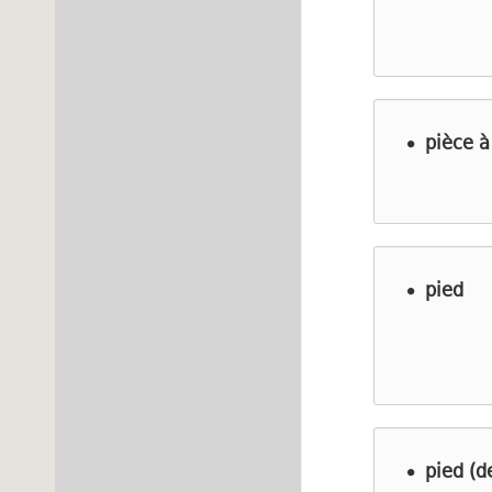
pièce à
pied
pied (d