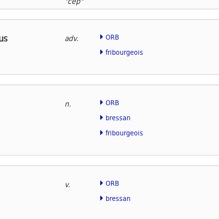
"cep"
us
ORB
adv.
fribourgeois
ORB
n.
bressan
fribourgeois
ORB
v.
bressan