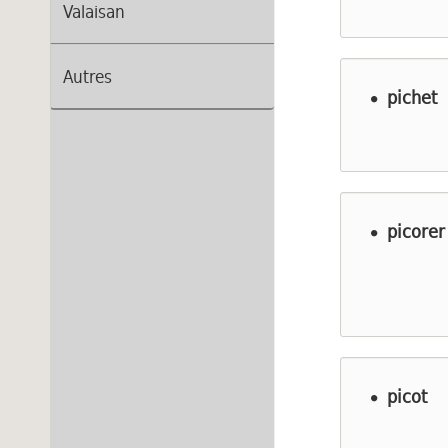
Valaisan
Autres
pichet
picorer
picot