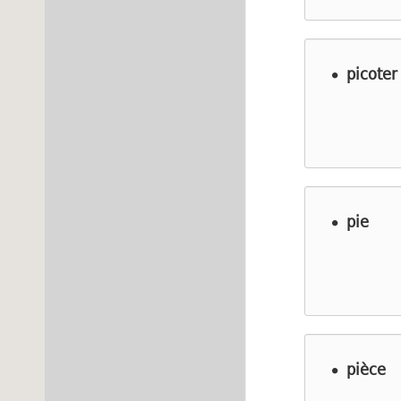
picoter
pie
pièce